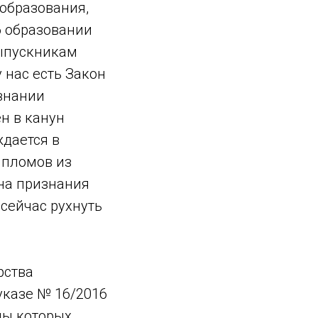
образования,
б образовании
выпускникам
 нас есть Закон
изнании
н в канун
ждается в
ипломов из
ена признания
сейчас рухнуть
рства
 указе № 16/2016
ны которых