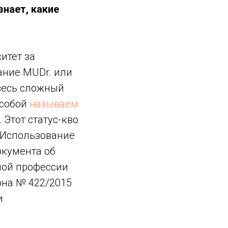
знает, какие
итет за
ание MUDr. или
 весь сложный
 собой
называем
. Этот статус-кво
 Использование
окумента об
мой профессии
кона № 422/2015
и