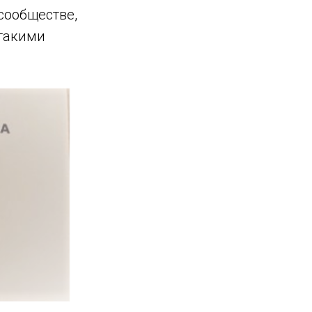
сообществе,
 такими