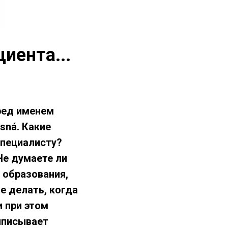
иента...
еред именем
asná. Какие
специалисту?
 Не думаете ли
 образования,
е делать, когда
и при этом
ыписывает