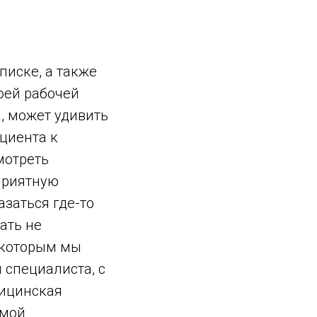
писке, а также
оей рабочей
а, может удивить
ациента к
мотреть
приятную
заться где-то
ать не
 которым мы
 специалиста, с
дицинская
емой