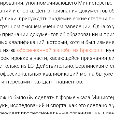
лирования, уполномочивающего Министерство 
аний и спорта, Центр признания документов о
ублики, присуждать академические степени 
странном высшем учебном заведении. Однако у
 о признании документов об образовании и пр
ых квалификаций, который, хотя и был измене
а из-за
обоснованной жалобы из Брюсселя
, ну
ректировке в части, касающейся признания д
не только из ЕС. Действительно, Берлинская ст
офессиональных квалификаций могла бы уже 
с интересами граждан - пациентов...
можно было бы сделать в форме указа Министе
уки, исследований и спорта, как это сделано в
учреждает профессиональные организации, чле