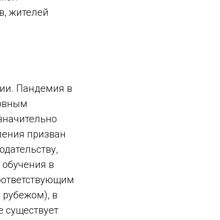
в, жителей
ии. Пандемия в
новным
значительно
ления призван
одательству,
 обучения в
оответствующим
 рубежом), в
е существует