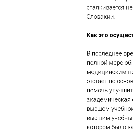
сталкивается не
Словакии.
Как это осущес
В последнее вр
полной мере об
медицинским по
отстает по осно
помочь улучшит
академическая 
высшем учебном
высшим учебным
котором было з