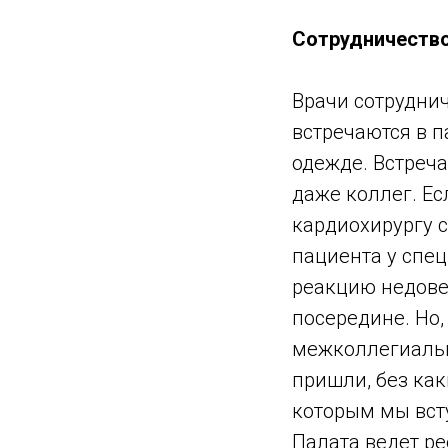
Сотрудничество
Врачи сотруднич
встречаются в п
одежде. Встреча
даже коллег. Ес
кардиохирургу с
пациента у спе
реакцию недовер
посередине. Но,
межколлегиальн
пришли, без как
которым мы вст
Палата ведет ре