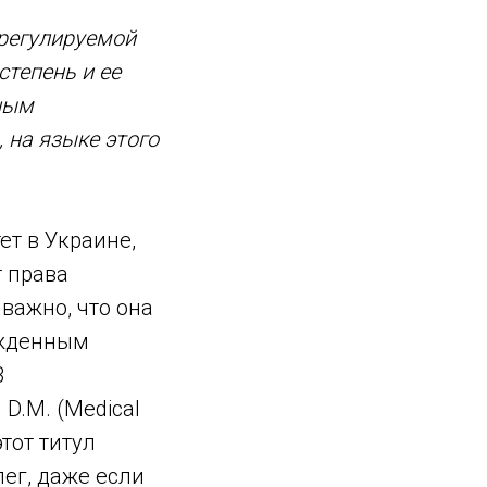
 регулируемой
степень и ее
ьным
 на языке этого
т в Украине,
т права
 важно, что она
ржденным
В
D.M. (Medical
этот титул
ег, даже если